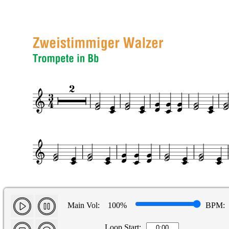
Main Vol:
100%
BPM:
Loop Start: